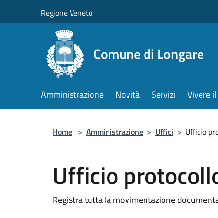
Salta al contenuto principale
Regione Veneto
Comune di Longare
Amministrazione
Novità
Servizi
Vivere 
Home
>
Amministrazione
>
Uffici
>
Ufficio pr
Ufficio protocoll
Registra tutta la movimentazione documental