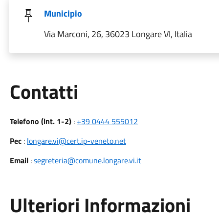
Municipio
Via Marconi, 26, 36023 Longare VI, Italia
Utili
Contatti
Telefono (int. 1-2)
:
+39 0444 555012
Pec
:
longare.vi@cert.ip-veneto.net
Email
:
segreteria@comune.longare.vi.it
Ulteriori Informazioni