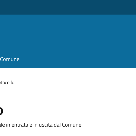
il Comune
otocollo
o
e in entrata e in uscita dal Comune.