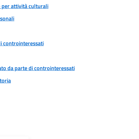
er attività culturali
rsonali
i controinteressati
to da parte di controinteressati
toria