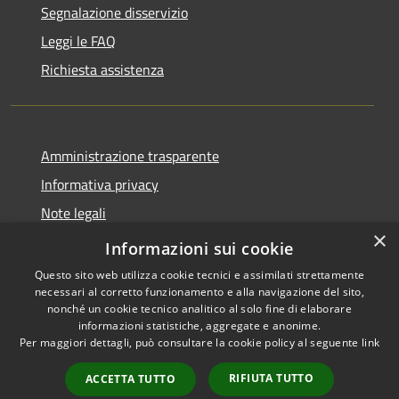
Segnalazione disservizio
Leggi le FAQ
Richiesta assistenza
Amministrazione trasparente
Informativa privacy
Note legali
×
Dichiarazione di accessibilità
Informazioni sui cookie
Questo sito web utilizza cookie tecnici e assimilati strettamente
necessari al corretto funzionamento e alla navigazione del sito,
nonché un cookie tecnico analitico al solo fine di elaborare
informazioni statistiche, aggregate e anonime.
RSS
Copyright © 2026 • Comune di
Per maggiori dettagli, può consultare la cookie policy al seguente
link
Accessibilità
Longare • Powered by
Privacy
Municipium
Accesso
•
RIFIUTA TUTTO
ACCETTA TUTTO
Cookie
redazione