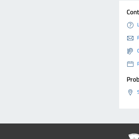
Cont
Prob