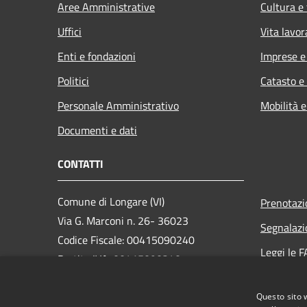
Aree Amministrative
Cultura e
Uffici
Vita lavor
Enti e fondazioni
Imprese 
Politici
Catasto e
Personale Amministrativo
Mobilità e
Documenti e dati
CONTATTI
Comune di Longare (VI)
Prenotaz
Via G. Marconi n. 26- 36023
Segnalazi
Codice Fiscale: 00415090240
Leggi le 
Partita IVA: 00415090240
Richiesta
PEC:
longare.vi@cert.ip-veneto.net
Questo sito 