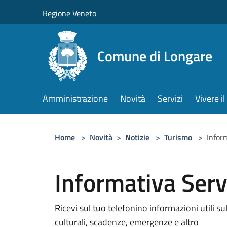
Salta al contenuto principale
Regione Veneto
Comune di Longare
Amministrazione
Novità
Servizi
Vivere 
Home
>
Novità
>
Notizie
>
Turismo
>
Infor
Informativa Ser
Ricevi sul tuo telefonino informazioni utili sul t
culturali, scadenze, emergenze e altro