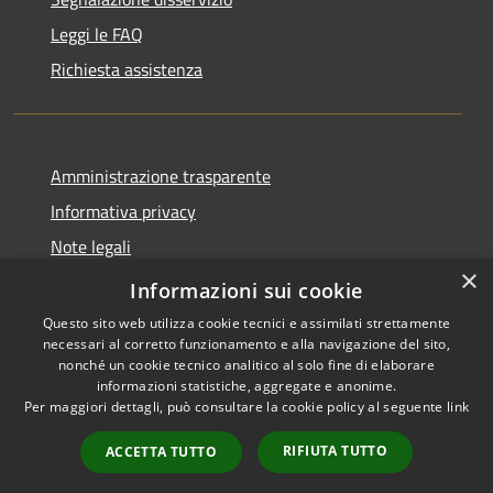
Leggi le FAQ
Richiesta assistenza
Amministrazione trasparente
Informativa privacy
Note legali
×
Dichiarazione di accessibilità
Informazioni sui cookie
Questo sito web utilizza cookie tecnici e assimilati strettamente
necessari al corretto funzionamento e alla navigazione del sito,
nonché un cookie tecnico analitico al solo fine di elaborare
informazioni statistiche, aggregate e anonime.
RSS
Copyright © 2026 • Comune di
Per maggiori dettagli, può consultare la cookie policy al seguente
link
Accessibilità
Longare • Powered by
Privacy
Municipium
Accesso
•
RIFIUTA TUTTO
ACCETTA TUTTO
Cookie
redazione