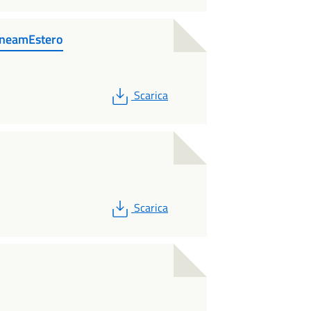
aneamEstero
PDF
Scarica
PDF
Scarica