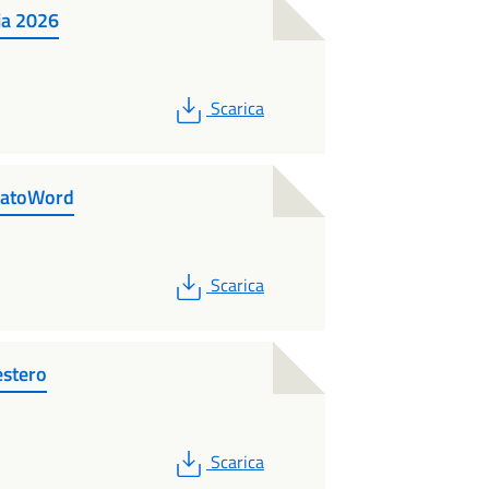
lia 2026
PDF
Scarica
matoWord
PDF
Scarica
estero
PDF
Scarica