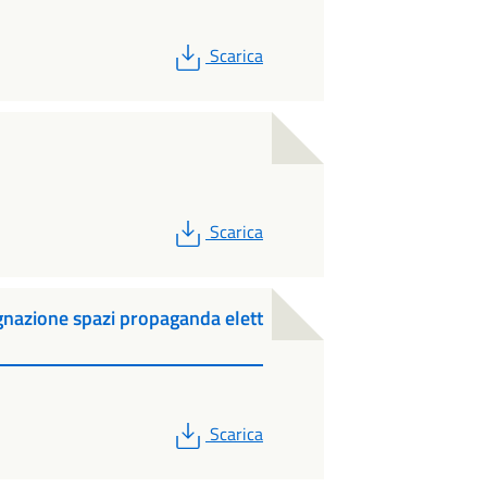
PDF
Scarica
PDF
Scarica
gnazione spazi propaganda elett
PDF
Scarica