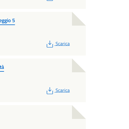
eggio 5
PDF
Scarica
tà
PDF
Scarica