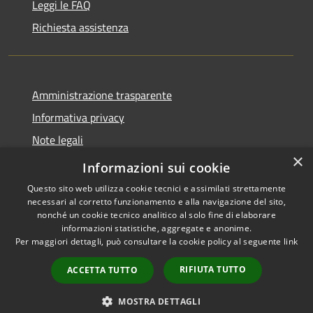
Leggi le FAQ
Richiesta assistenza
Amministrazione trasparente
Informativa privacy
Note legali
×
Dichiarazione di accessibilità
Informazioni sui cookie
Questo sito web utilizza cookie tecnici e assimilati strettamente
necessari al corretto funzionamento e alla navigazione del sito,
nonché un cookie tecnico analitico al solo fine di elaborare
informazioni statistiche, aggregate e anonime.
RSS
Copyright © 2026 • Comune di
Per maggiori dettagli, può consultare la cookie policy al seguente
link
Accessibilità
Longare • Powered by
Privacy
Municipium
Accesso
•
RIFIUTA TUTTO
ACCETTA TUTTO
Cookie
redazione
Mappa del sito
MOSTRA DETTAGLI