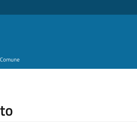
il Comune
to