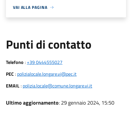
VAI ALLA PAGINA
Punti di contatto
Telefono
:
+39 0444555027
PEC
:
polizialocale.longare.vi@pec.it
EMAIL
:
polizia.locale@comune.longare.vi.it
Ultimo aggiornamento
: 29 gennaio 2024, 15:50