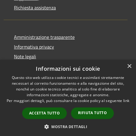
Richiesta assistenza
Amministrazione trasparente
Informativa privacy
Note legali
×
Dichiarazione di accessibilità
Informazioni sui cookie
Questo sito web utilizza cookie tecnici e assimilati strettamente
necessari al corretto funzionamento e alla navigazione del sito,
nonché un cookie tecnico analitico al solo fine di elaborare
informazioni statistiche, aggregate e anonime.
RSS
Copyright © 2026 • Comune di
Per maggiori dettagli, può consultare la cookie policy al seguente
link
Accessibilità
Longare • Powered by
Privacy
Municipium
Accesso
•
RIFIUTA TUTTO
ACCETTA TUTTO
Cookie
redazione
Mappa del sito
MOSTRA DETTAGLI