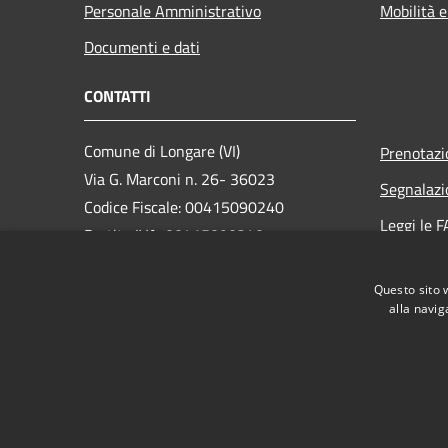
Personale Amministrativo
Mobilità e
Documenti e dati
CONTATTI
Comune di Longare (VI)
Prenotaz
Via G. Marconi n. 26- 36023
Segnalazi
Codice Fiscale: 00415090240
Leggi le 
Partita IVA: 00415090240
Richiesta
PEC:
longare.vi@cert.ip-veneto.net
Questo sito 
Centralino Unico: +36 0444 555012
alla navig
RSS
Accessibilità
Privacy
Cookie
Mappa de