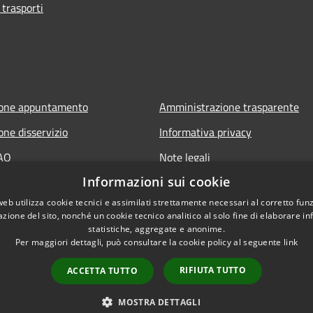
 trasporti
ione appuntamento
Amministrazione trasparente
one disservizio
Informativa privacy
FAQ
Note legali
Informazioni sui cookie
 assistenza
Dichiarazione di accessibilità
web utilizza cookie tecnici e assimilati strettamente necessari al corretto fu
azione del sito, nonché un cookie tecnico analitico al solo fine di elaborare i
statistiche, aggregate e anonime.
Per maggiori dettagli, può consultare la cookie policy al seguente
link
RIFIUTA TUTTO
ACCETTA TUTTO
l sito
Copyright © 2026 • Comune d
MOSTRA DETTAGLI