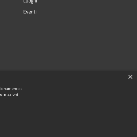
Luoghi
Eventi
×
nzionamento e
nformazioni
Municipium
Accesso redazione
i Longare • Powered by
•