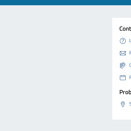
Cont
Prob