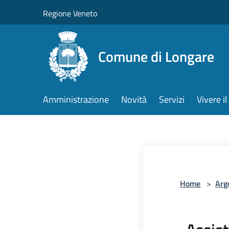
Salta al contenuto principale
Regione Veneto
Comune di Longare
Amministrazione
Novità
Servizi
Vivere 
Home
>
Arg