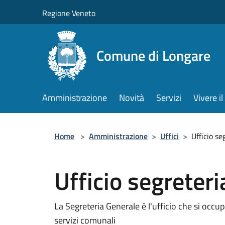
Salta al contenuto principale
Regione Veneto
Comune di Longare
Amministrazione
Novità
Servizi
Vivere 
Home
>
Amministrazione
>
Uffici
>
Ufficio se
Ufficio segreteri
La Segreteria Generale è l'ufficio che si occupa
servizi comunali