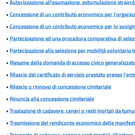
•
Autorizzazione all'esumazione, estumulazione straordi
•
Concessione di un contributo economico per l'organizza
•
Concessione di un contributo economico per lo svolgim
•
Partecipazione ad una procedura comparativa di selez
•
Partecipazione alla selezione per mobilità volontaria tr
•
Riesame della domanda di accesso civico generalizzat
•
Rilascio del certificato di servizio prestato presso l'ent
•
Rilascio o rinnovo di concessione cimiteriale
•
Rinuncia alla concessione cimiteriale
•
Traslazione di cadavere, ceneri o resti mortali da tum
•
Trasmissione del rendiconto economico della manifesta
•
Trasporto di cadavere, ceneri o resti mortali all'estero