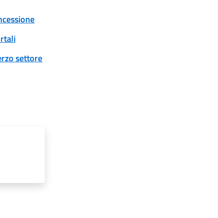
oncessione
rtali
erzo settore