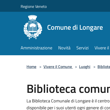
Salta al contenuto principale
Regione Veneto
Comune di Longare
Amministrazione
Novità
Servizi
Vivere 
Home
>
Vivere il Comune
>
Luoghi
>
Bibliot
Biblioteca comu
La Biblioteca Comunale di Longare è il centr
disponibile per i suoi utenti ogni genere di 