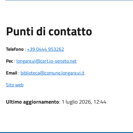
Punti di contatto
Telefono
:
+39 0444 953262
Pec
:
longare.vi@cert.ip-veneto.net
Email
:
biblioteca@comune.longare.vi.it
Sito web
Ultimo aggiornamento
: 1 luglio 2026, 12:44