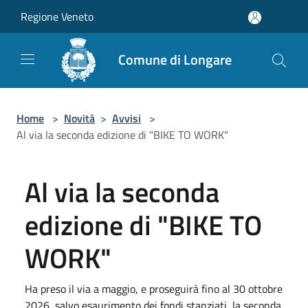
Salta al contenuto principale
Regione Veneto
Comune di Longare
Home
>
Novità
>
Avvisi
>
Al via la seconda edizione di "BIKE TO WORK"
Al via la seconda
edizione di "BIKE TO
WORK"
Ha preso il via a maggio, e proseguirà fino al 30 ottobre
2026, salvo esaurimento dei fondi stanziati, la seconda