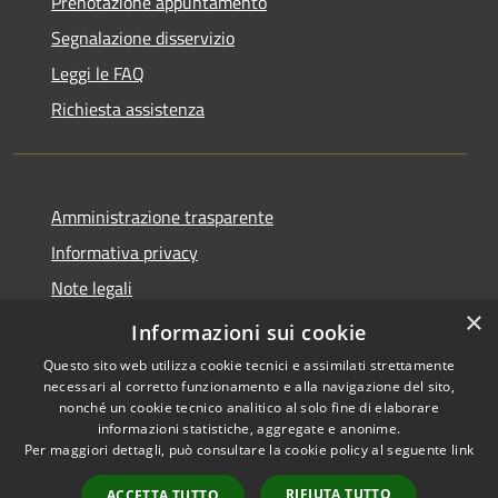
Prenotazione appuntamento
Segnalazione disservizio
Leggi le FAQ
Richiesta assistenza
Amministrazione trasparente
Informativa privacy
Note legali
×
Dichiarazione di accessibilità
Informazioni sui cookie
Questo sito web utilizza cookie tecnici e assimilati strettamente
necessari al corretto funzionamento e alla navigazione del sito,
nonché un cookie tecnico analitico al solo fine di elaborare
informazioni statistiche, aggregate e anonime.
RSS
Copyright © 2026 • Comune di
Per maggiori dettagli, può consultare la cookie policy al seguente
link
Accessibilità
Longare • Powered by
Privacy
Municipium
Accesso
•
RIFIUTA TUTTO
ACCETTA TUTTO