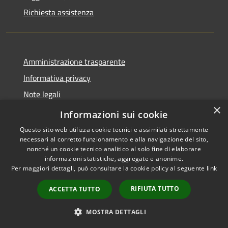
Richiesta assistenza
Amministrazione trasparente
Informativa privacy
Note legali
×
Dichiarazione di accessibilità
Informazioni sui cookie
Questo sito web utilizza cookie tecnici e assimilati strettamente
necessari al corretto funzionamento e alla navigazione del sito,
nonché un cookie tecnico analitico al solo fine di elaborare
informazioni statistiche, aggregate e anonime.
RSS
Copyright © 2026 • Comune di
Per maggiori dettagli, può consultare la cookie policy al seguente
link
Accessibilità
Longare • Powered by
Privacy
Municipium
Accesso
•
RIFIUTA TUTTO
ACCETTA TUTTO
Cookie
redazione
Mappa del sito
MOSTRA DETTAGLI