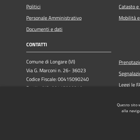
Politici
Catasto e
Personale Amministrativo
Mobilità e
Documenti e dati
CONTATTI
Comune di Longare (VI)
Prenotaz
Via G. Marconi n. 26- 36023
Segnalazi
Codice Fiscale: 00415090240
Leggi le 
Partita IVA: 00415090240
Richiesta
PEC:
longare.vi@cert.ip-veneto.net
Questo sito 
Centralino Unico: +36 0444 555012
alla navig