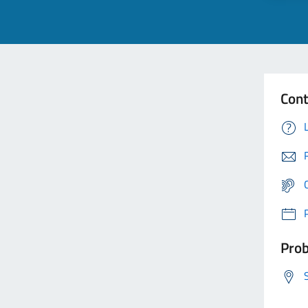
Cont
Prob