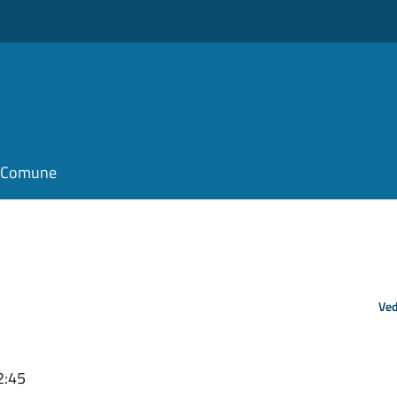
il Comune
Ved
2:45