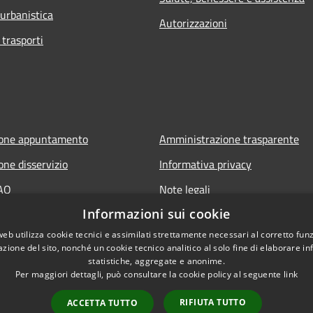
 urbanistica
Autorizzazioni
 trasporti
ione appuntamento
Amministrazione trasparente
one disservizio
Informativa privacy
FAQ
Note legali
Informazioni sui cookie
 assistenza
Dichiarazione di accessibilità
web utilizza cookie tecnici e assimilati strettamente necessari al corretto fu
azione del sito, nonché un cookie tecnico analitico al solo fine di elaborare i
statistiche, aggregate e anonime.
Per maggiori dettagli, può consultare la cookie policy al seguente
link
RIFIUTA TUTTO
ACCETTA TUTTO