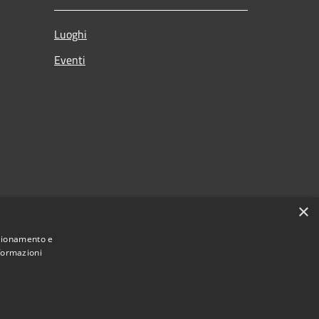
Luoghi
Eventi
×
nzionamento e
nformazioni